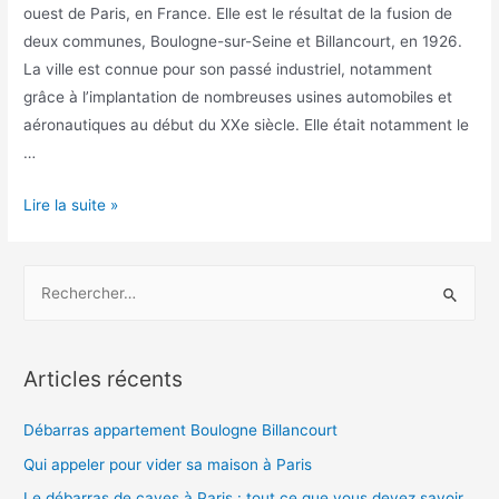
ouest de Paris, en France. Elle est le résultat de la fusion de
deux communes, Boulogne-sur-Seine et Billancourt, en 1926.
La ville est connue pour son passé industriel, notamment
grâce à l’implantation de nombreuses usines automobiles et
aéronautiques au début du XXe siècle. Elle était notamment le
…
Débarras
Lire la suite »
appartement
Boulogne
R
Billancourt
e
c
h
Articles récents
e
r
Débarras appartement Boulogne Billancourt
c
Qui appeler pour vider sa maison à Paris
h
Le débarras de caves à Paris : tout ce que vous devez savoir